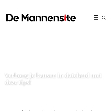
☰
LIFESTYLE
Verhoog je kansen in dateland met
deze tips!
13 July 2022
·
6 min leestijd